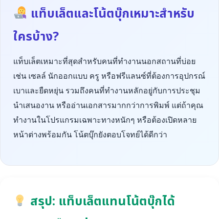
แท็บเล็ตและโน้ตบุ๊กเหมาะสำหรับ
ใครบ้าง?
แท็บเล็ตเหมาะที่สุดสำหรับคนที่ทำงานนอกสถานที่บ่อย
เช่น เซลล์ นักออกแบบ ครู หรือฟรีแลนซ์ที่ต้องการอุปกรณ์
เบาและยืดหยุ่น รวมถึงคนที่ทำงานหลักอยู่กับการประชุม
นำเสนองาน หรืออ่านเอกสารมากกว่าการพิมพ์ แต่ถ้าคุณ
ทำงานในโปรแกรมเฉพาะทางหนักๆ หรือต้องเปิดหลาย
หน้าต่างพร้อมกัน โน้ตบุ๊กยังตอบโจทย์ได้ดีกว่า
สรุป: แท็บเล็ตแทนโน้ตบุ๊กได้