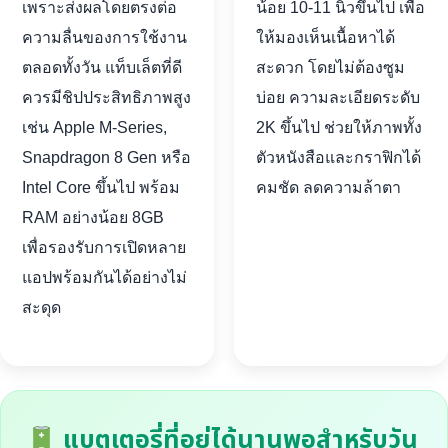
เพราะส่งผลโดยตรงต่อ
น้อย 10-11 นิ้วขึ้นไป เพื่อ
ความลื่นของการใช้งาน
ให้มองเห็นเนื้อหาได้
ตลอดทั้งวัน แท็บเล็ตที่ดี
สะดวก โดยไม่ต้องซูม
ควรมีชิปประสิทธิภาพสูง
บ่อย ความละเอียดระดับ
เช่น Apple M-Series,
2K ขึ้นไป ช่วยให้ภาพทั้ง
Snapdragon 8 Gen หรือ
ตัวหนังสือและกราฟิกได้
Intel Core ขึ้นไป พร้อม
คมชัด ลดความล้าตา
RAM อย่างน้อย 8GB
เพื่อรองรับการเปิดหลาย
แอปพร้อมกันได้อย่างไม่
สะดุด
แบตเตอรี่ที่อยู่ได้นานพอสำหรับวัน