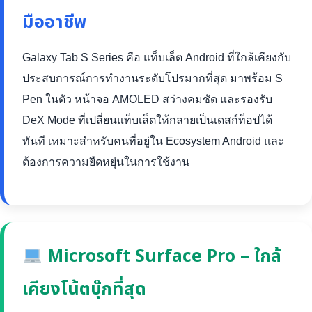
มืออาชีพ
Galaxy Tab S Series คือ แท็บเล็ต Android ที่ใกล้เคียงกับ
ประสบการณ์การทำงานระดับโปรมากที่สุด มาพร้อม S
Pen ในตัว หน้าจอ AMOLED สว่างคมชัด และรองรับ
DeX Mode ที่เปลี่ยนแท็บเล็ตให้กลายเป็นเดสก์ท็อปได้
ทันที เหมาะสำหรับคนที่อยู่ใน Ecosystem Android และ
ต้องการความยืดหยุ่นในการใช้งาน
Microsoft Surface Pro – ใกล้
เคียงโน้ตบุ๊กที่สุด