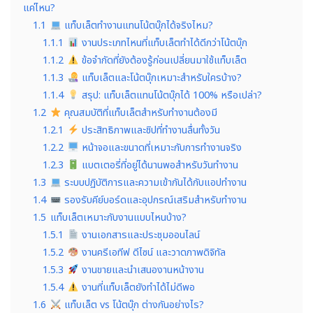
แค่ไหน?
1.1
แท็บเล็ตทำงานแทนโน้ตบุ๊กได้จริงไหม?
1.1.1
งานประเภทไหนที่แท็บเล็ตทำได้ดีกว่าโน้ตบุ๊ก
1.1.2
ข้อจำกัดที่ยังต้องรู้ก่อนเปลี่ยนมาใช้แท็บเล็ต
1.1.3
แท็บเล็ตและโน้ตบุ๊กเหมาะสำหรับใครบ้าง?
1.1.4
สรุป: แท็บเล็ตแทนโน้ตบุ๊กได้ 100% หรือเปล่า?
1.2
คุณสมบัติที่แท็บเล็ตสำหรับทำงานต้องมี
1.2.1
ประสิทธิภาพและชิปที่ทำงานลื่นทั้งวัน
1.2.2
หน้าจอและขนาดที่เหมาะกับการทำงานจริง
1.2.3
แบตเตอรี่ที่อยู่ได้นานพอสำหรับวันทำงาน
1.3
ระบบปฏิบัติการและความเข้ากันได้กับแอปทำงาน
1.4
รองรับคีย์บอร์ดและอุปกรณ์เสริมสำหรับทำงาน
1.5
แท็บเล็ตเหมาะกับงานแบบไหนบ้าง?
1.5.1
งานเอกสารและประชุมออนไลน์
1.5.2
งานครีเอทีฟ ดีไซน์ และวาดภาพดิจิทัล
1.5.3
งานขายและนำเสนองานหน้างาน
1.5.4
งานที่แท็บเล็ตยังทำได้ไม่ดีพอ
1.6
แท็บเล็ต vs โน้ตบุ๊ก ต่างกันอย่างไร?