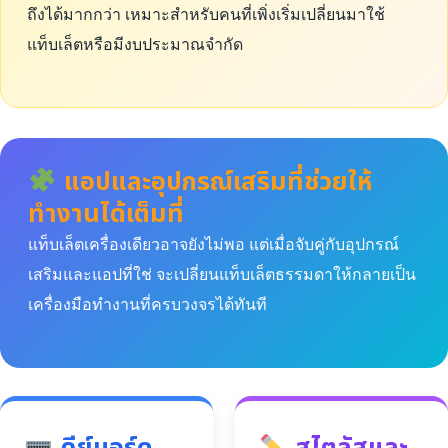
ถึงได้มากกว่า เหมาะสำหรับคนที่เพิ่งเริ่มเปลี่ยนมาใช้
แท็บเล็ตหรือมีงบประมาณจำกัด
แอปและอุปกรณ์เสริมที่ช่วยให้
ทำงานได้เต็มที่
แท็บเล็ตเครื่องเดียวอาจยังไม่พอ แต่เมื่อจับคู่กับอุปกรณ์
เสริมและแอปที่ใช่ จะเปลี่ยนแท็บเล็ตธรรมดาให้กลายเป็น
เครื่องมือทำงานที่ครบวงจรได้ทันที