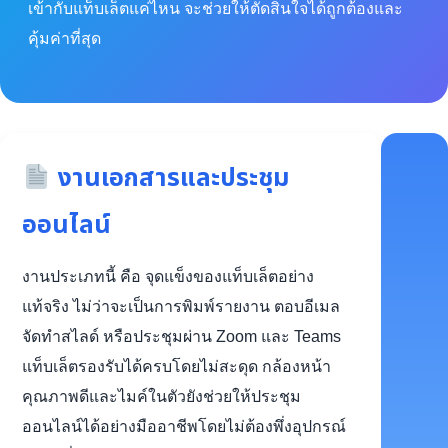
เข้ากับแท็บเล็ตแค่ไหน จะช่วยให้ตัดสินใจได้ถูกต้องและ
คุ้มค่าที่สุด
งานเอกสารและประชุม
ออนไลน์
งานประเภทนี้ คือ จุดแข็งของแท็บเล็ตอย่าง
แท้จริง ไม่ว่าจะเป็นการพิมพ์รายงาน ตอบอีเมล
จัดทำสไลด์ หรือประชุมผ่าน Zoom และ Teams
แท็บเล็ตรองรับได้ครบโดยไม่สะดุด กล้องหน้า
คุณภาพดีและไมค์ในตัวยังช่วยให้ประชุม
ออนไลน์ได้อย่างมืออาชีพโดยไม่ต้องพึ่งอุปกรณ์