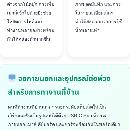
ต่างจากโน้ตบุ๊ก การเพิ่ม
ภาพ จดบันทึก และการ
เมาส์เข้าไปด้วยยิ่งช่วย
ใส่รายละเอียดเล็กๆ
ให้จัดการไฟล์และ
ทำได้สะดวกกว่าการใช้
ทำงานหลายอย่างพร้อม
นิ้วหลายเท่า
กันได้คล่องตัวมากขึ้น
จอภายนอกและอุปกรณ์ต่อพ่วง
สำหรับการทำงานที่บ้าน
คนที่ทำงานที่บ้านสามารถยกระดับแท็บเล็ตให้เป็น
เวิร์กสเตชันเต็มรูปแบบได้ด้วย USB-C Hub ที่ต่อจอ
ภายนอก เมาส์ คีย์บอร์ด และชาร์จพร้อมกันในพอร์ตเดียว