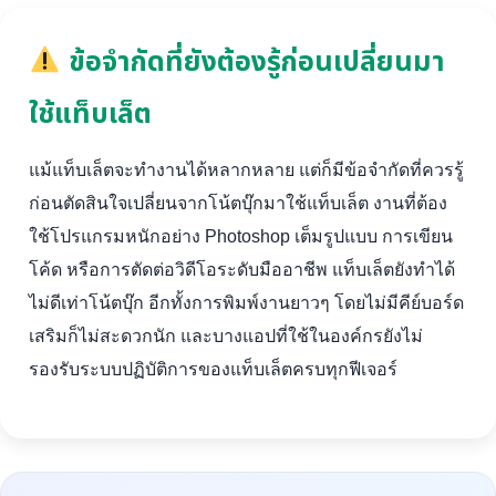
ข้อจำกัดที่ยังต้องรู้ก่อนเปลี่ยนมา
ใช้แท็บเล็ต
แม้แท็บเล็ตจะทำงานได้หลากหลาย แต่ก็มีข้อจำกัดที่ควรรู้
ก่อนตัดสินใจเปลี่ยนจากโน้ตบุ๊กมาใช้แท็บเล็ต งานที่ต้อง
ใช้โปรแกรมหนักอย่าง Photoshop เต็มรูปแบบ การเขียน
โค้ด หรือการตัดต่อวิดีโอระดับมืออาชีพ แท็บเล็ตยังทำได้
ไม่ดีเท่าโน้ตบุ๊ก อีกทั้งการพิมพ์งานยาวๆ โดยไม่มีคีย์บอร์ด
เสริมก็ไม่สะดวกนัก และบางแอปที่ใช้ในองค์กรยังไม่
รองรับระบบปฏิบัติการของแท็บเล็ตครบทุกฟีเจอร์