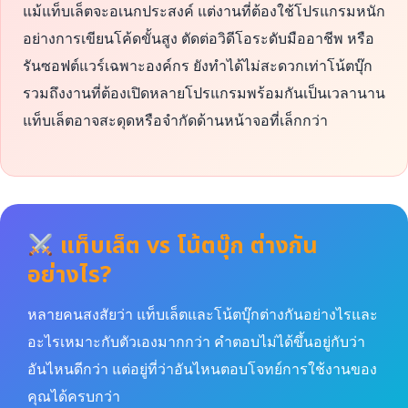
แม้แท็บเล็ตจะอเนกประสงค์ แต่งานที่ต้องใช้โปรแกรมหนัก
อย่างการเขียนโค้ดขั้นสูง ตัดต่อวิดีโอระดับมืออาชีพ หรือ
รันซอฟต์แวร์เฉพาะองค์กร ยังทำได้ไม่สะดวกเท่าโน้ตบุ๊ก
รวมถึงงานที่ต้องเปิดหลายโปรแกรมพร้อมกันเป็นเวลานาน
แท็บเล็ตอาจสะดุดหรือจำกัดด้านหน้าจอที่เล็กกว่า
แท็บเล็ต vs โน้ตบุ๊ก ต่างกัน
อย่างไร?
หลายคนสงสัยว่า แท็บเล็ตและโน้ตบุ๊กต่างกันอย่างไรและ
อะไรเหมาะกับตัวเองมากกว่า คำตอบไม่ได้ขึ้นอยู่กับว่า
อันไหนดีกว่า แต่อยู่ที่ว่าอันไหนตอบโจทย์การใช้งานของ
คุณได้ครบกว่า